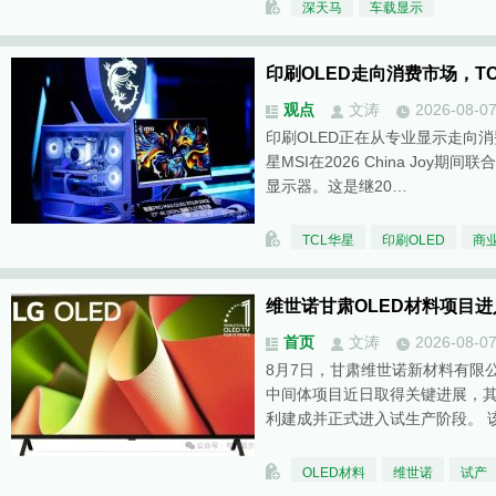
深天马
车载显示
印刷OLED走向消费市场，T
观点
文涛
2026-08-0
印刷OLED正在从专业显示走向消
星MSI在2026 China Joy期
显示器。这是继20…
TCL华星
印刷OLED
商
维世诺甘肃OLED材料项目
首页
文涛
2026-08-0
8月7日，甘肃维世诺新材料有限公司
中间体项目近日取得关键进展，其
利建成并正式进入试生产阶段。 
OLED材料
维世诺
试产