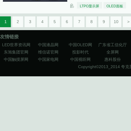
LTPO显示屏
OLED面板
1
2
3
4
5
6
7
8
9
10
>
友情链接
LED世界资讯网
中国液晶网
中国OLED网
广东省工信化厅
东旭集团官网
维信诺官网
投影时代
全屏网
中国触摸屏网
中国家电网
中国视听网
惠科股份
Copyright©2013_2014
夸克显