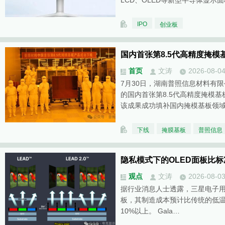
LCD、OLED等新型半导体显示
IPO
创业板
国内首张第8.5代高精度掩模
首页
文涛
2026-08-0
7月30日，湖南普照信息材料有
的国内首张第8.5代高精度掩模基板
该成果成功填补国内掩模基板领
下线
掩膜基板
普照信息
隐私模式下的OLED面板比标
观点
文涛
2026-08-0
据行业消息人士透露，三星电子用于Gal
板，其制造成本预计比传统的低温多
10%以上。 Gala…