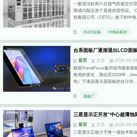
一家清洁机和六台脱气机被交付至
商成功敲定首个直接供货协议。 CET
技集团公司（CETC）旗下的中电
OLED设备
中电科风华
台系面板厂逐渐退出LCD面板
首页
文涛
2026-08-0
根据TrendForce集邦咨询最
格局的变化，预估至2028年，Inn
电）于液晶显示器面板的合计供
面板厂
三星显示正开发“中心超薄蚀刻
首页
文涛
2026-08-0
三星显示正致力于将一项技术商