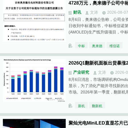
4728万元，奥来德子公司中
财讯
文涛
2026-08-0
8月6日，奥来德公告称，公司全
日收到中标通知书，中标维信诺
(AMOLED)生产线升级项目，中
中标
奥来德
维信诺
2026Q1翻新机面板出货暴涨
产业研究
文涛
2026-0
8月6日消息，市场调研机构Omd
显示，为了消化产能并寻找新的
市场。2026年第一季度，翻新机
新机
翻新机
聚灿光电MiniLED直显芯片