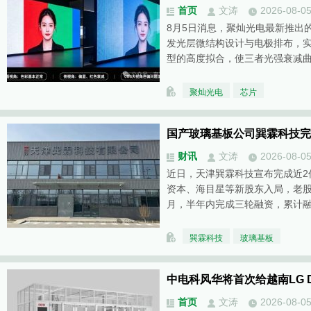
首页
文涛
2026-08-0
8月5日消息，聚灿光电最新推出的大
发光层微结构设计与电极排布，
型的高度拟合，使三者光强衰减
聚灿光电
芯片
国产玻璃基板公司巽霖科技完
财讯
文涛
2026-08-0
近日，天津巽霖科技宣布完成近2
资本、海目星等新股东入局，老股
月，半年内完成三轮融资，累计
巽霖科技
玻璃基板
中电科风华将首次给越南LG Di
首页
文涛
2026-08-0