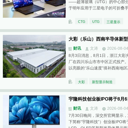
——超薄玻璃（UTG）的中心部
于明年应用于三星电子的可折叠手
CTG
UTG
三星显示
大彩（乐山）西南半导体新型
财讯
文涛
2026-08-0
8月3日消息，8月1日，浙江大彩
厂在四川乐山市市中区正式投产。
以亮眼的“乐山速度”填补西南地
大彩
新型显示制造
宇隆科技创业板IPO将于8月
财讯
文涛
2026-08-0
7月30日晚间，深交所官网显示
下简称“宇隆科技”）创业板IPO