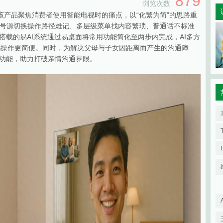
879
浏览次数
，该产品聚焦消费者使用智能电视时的痛点，以“化繁为简”的思路重
号源切换操作路径难记、多层级菜单找内容繁琐、普通话不标准
搭载的易AI系统通过易桌面将常用功能简化至两步内完成，AI多方
视操作更简便。同时，为解决父母与子女因距离而产生的沟通障
话功能，助力打破亲情沟通界限。