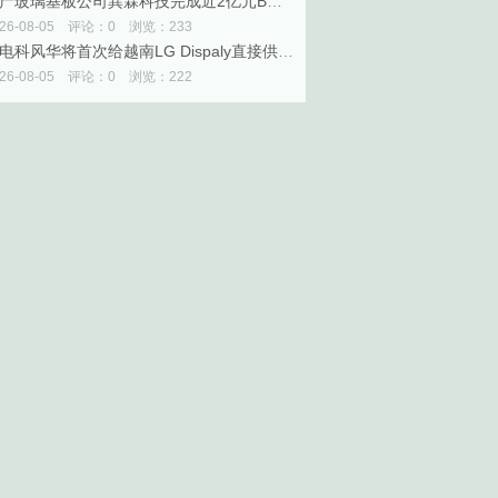
国产玻璃基板公司巽霖科技完成近2亿元B轮融资
026-08-05 评论：0 浏览：233
中电科风华将首次给越南LG Dispaly直接供应OLED设备
026-08-05 评论：0 浏览：222