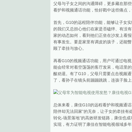
父母与子女之间的沟通障碍，更多藏在那些“
看护和视频通话功能，恰好戳中这些痛点，
首先，G10的远程陪伴功能，能够让子女
的我们又总担心他们在家是否磕绊、有没有
家的动态如何，看到他们正坐在沙发上看报
有事发生。要是家里有调皮的孩子，还能瞥
顾了牵挂与放心。
再看G10的视频通话功能，用户可通过电
能会经常对着空荡荡的客厅发呆，电话里的
酸劝退。有了G10，父母只需要点击视频通
了，看孙子在镜头前蹦蹦跳跳，连孩子脸上
总体来看，康佳G10的远程看护和视频通话
陪伴却无法回家”的无奈，让子女的牵挂有
转化-场景落地”的高效研发链路，康佳也成
实现，有力证明了康佳在智能电视领域多年