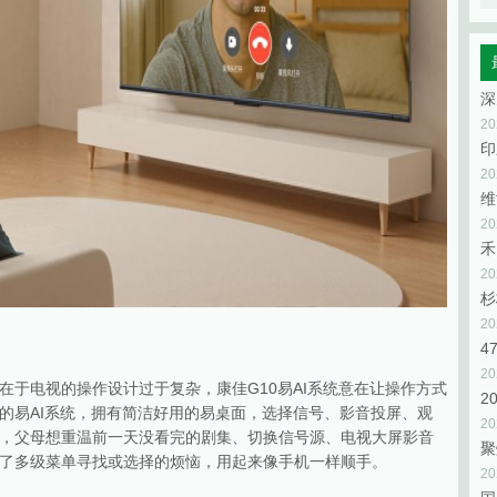
2
2
维
2
禾
2
杉
2
2
在于电视的操作设计过于复杂，康佳G10易AI系统意在让操作方式
2
的易AI系统，拥有简洁好用的易桌面，选择信号、影音投屏、观
2
，父母想重温前一天没看完的剧集、切换信号源、电视大屏影音
聚
了多级菜单寻找或选择的烦恼，用起来像手机一样顺手。
2