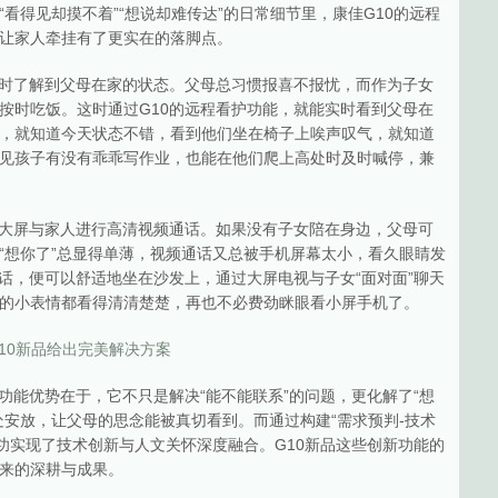
看得见却摸不着”“想说却难传达”的日常细节里，康佳G10的远程
让家人牵挂有了更实在的落脚点。
实时了解到父母在家的状态。父母总习惯报喜不报忧，而作为子女
按时吃饭。这时通过G10的远程看护功能，就能实时看到父母在
，就知道今天状态不错，看到他们坐在椅子上唉声叹气，就知道
见孩子有没有乖乖写作业，也能在他们爬上高处时及时喊停，兼
视大屏与家人进行高清视频通话。如果没有子女陪在身边，父母可
“想你了”总显得单薄，视频通话又总被手机屏幕太小，看久眼睛发
话，便可以舒适地坐在沙发上，通过大屏电视与子女“面对面”聊天
的小表情都看得清清楚楚，再也不必费劲眯眼看小屏手机了。
功能优势在于，它不只是解决“能不能联系”的问题，更化解了“想
处安放，让父母的思念能被真切看到。而通过构建“需求预判-技术
功实现了技术创新与人文关怀深度融合。G10新品这些创新功能的
来的深耕与成果。