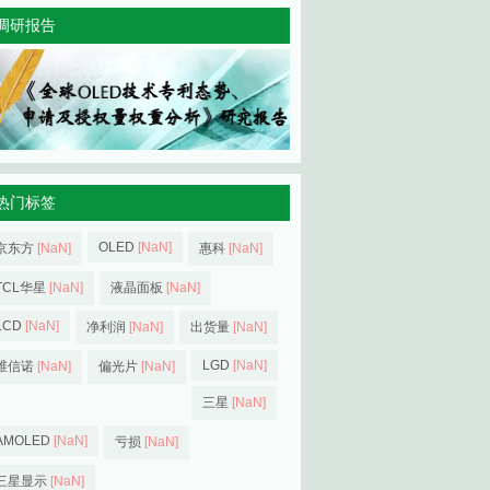
调研报告
热门标签
OLED
[NaN]
京东方
[NaN]
惠科
[NaN]
TCL华星
[NaN]
液晶面板
[NaN]
LCD
[NaN]
净利润
[NaN]
出货量
[NaN]
LGD
[NaN]
维信诺
[NaN]
偏光片
[NaN]
三星
[NaN]
AMOLED
[NaN]
亏损
[NaN]
三星显示
[NaN]