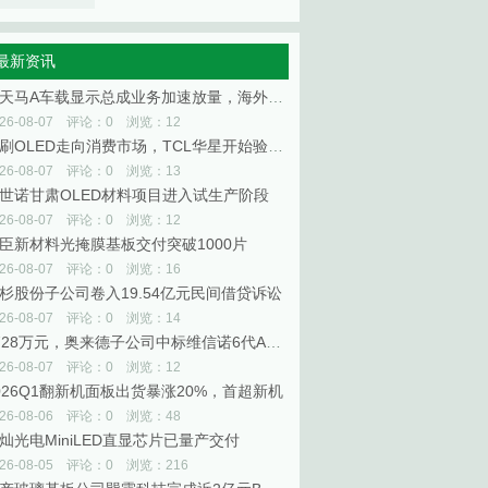
最新资讯
深天马A车载显示总成业务加速放量，海外已覆盖6家全球头部整车厂
026-08-07 评论：0 浏览：12
印刷OLED走向消费市场，TCL华星开始验证规模商业化
026-08-07 评论：0 浏览：13
世诺甘肃OLED材料项目进入试生产阶段
026-08-07 评论：0 浏览：12
臣新材料光掩膜基板交付突破1000片
026-08-07 评论：0 浏览：16
杉股份子公司卷入19.54亿元民间借贷诉讼
026-08-07 评论：0 浏览：14
4728万元，奥来德子公司中标维信诺6代AMOLED生产线升级项目
026-08-07 评论：0 浏览：12
026Q1翻新机面板出货暴涨20%，首超新机
026-08-06 评论：0 浏览：48
灿光电MiniLED直显芯片已量产交付
026-08-05 评论：0 浏览：216