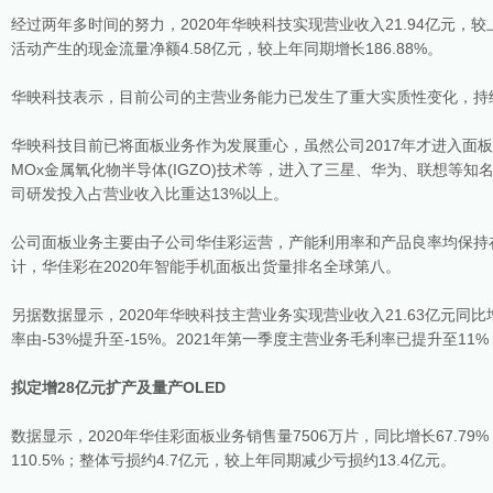
经过两年多时间的努力，2020年华映科技实现营业收入21.94亿元，较上年
活动产生的现金流量净额4.58亿元，较上年同期增长186.88%。
华映科技表示，目前公司的主营业务能力已发生了重大实质性变化，持
华映科技目前已将面板业务作为发展重心，虽然公司2017年才进入面
MOx金属氧化物半导体(IGZO)技术等，进入了三星、华为、联想等
司研发投入占营业收入比重达13%以上。
公司面板业务主要由子公司华佳彩运营，产能利用率和产品良率均保持在90%
计，华佳彩在2020年智能手机面板出货量排名全球第八。
另据数据显示，2020年华映科技主营业务实现营业收入21.63亿元同比
率由-53%提升至-15%。2021年第一季度主营业务毛利率已提升至1
拟定增28亿元扩产及量产OLED
数据显示，2020年华佳彩面板业务销售量7506万片，同比增长67.79
110.5%；整体亏损约4.7亿元，较上年同期减少亏损约13.4亿元。