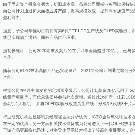
由于固定资产投资金额大，折旧成本高，虽然公司面板业务同比保持快
而公司计划通过扩大面板业务产能，提高规模效应，提升高附加值产品
盈利能力。
据悉，子公司华佳彩目前拥有第6代TFT-LCD生产线及OLED实验线，
线已实现满产满销，面板产品供不应求。
据初步统计，公司2020期末及其后的在手订单金额超过20亿元，已
合作。
随着公司IGZO技术高阶产品已实现量产，2021年公司计划通过非公
产能。
根据公司在4月中旬发布的定增预案显示，公司计划募资28亿元用于IGZO
线量产项目等，而信息集团将参与此次定增。通过此次扩产，佳彩LCD
至4万片大板/月，并将OLED实验线改造为生产线，形成3.5代线3千片大
行业研究机构迪显咨询总经理崔吉龙分析认为，IGZO金属氧化物技术
在一定的优势，另一方面相关技术储备或为公司进入下一代OLED技术
下游产品更新换代迅速，对半导体显示技术提出了较高的发展要求，企