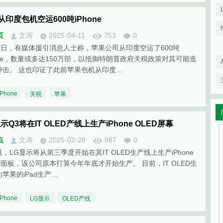
从印度包机空运600吨iPhone
页
文涛
2025-04-11
753
0
10日，有媒体援引消息人士称，苹果公司从印度空运了600吨
hone，数量或多达150万部，以抵御特朗普政府关税政策对其可能造
冲击。 这也印证了此前苹果包机从印度…
iPhone
关税
苹果
示Q3将在IT OLED产线上生产iPhone OLED屏幕
点
文涛
2025-02-28
987
0
，LG显示将从第三季度开始在其IT OLED生产线上生产iPhone
D面板，该公司原本打算今年年底才开始生产。 目前，IT OLED生
苹果的iPad生产…
iPhone
LG显示
OLED产线