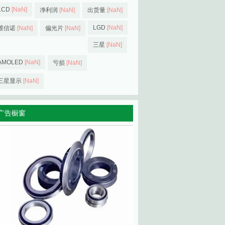
LCD
[NaN]
净利润
[NaN]
出货量
[NaN]
LGD
[NaN]
维信诺
[NaN]
偏光片
[NaN]
三星
[NaN]
AMOLED
[NaN]
亏损
[NaN]
三星显示
[NaN]
广告橱窗