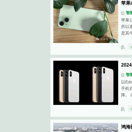
苹果
智
苹果
所以遭
是其
20
智
以Ed
手机
降。 
鸿海