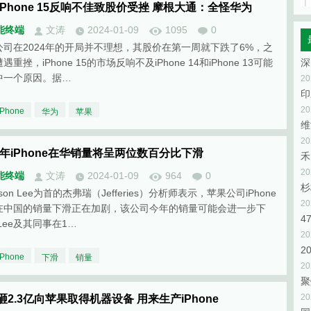
iPhone 15反响不佳致股价受挫 摩根大通：全怪华为
能终端
文涛
2024-01-09
1095
0
公司在2024年的开局并不理想，其股价在第一周就下跌了6%，之
遇重挫，iPhone 15的市场反响不及iPhone 14和iPhone 13可能
中一个原因。据…
2
2
iPhone
华为
苹果
维
2
24年iPhone在华销量将呈两位数百分比下滑
禾
2
能终端
文涛
2024-01-09
964
0
杉
ison Lee为首的杰弗瑞（Jefferies）分析师表示，苹果公司iPhone
2
在中国的销量下滑正在加剧，该公司今年的销量可能会进一步下
Lee及其同事在1…
2
2
iPhone
下滑
销量
2
聚
2
砸2.3亿向苹果取得机器设备 用来生产iPhone