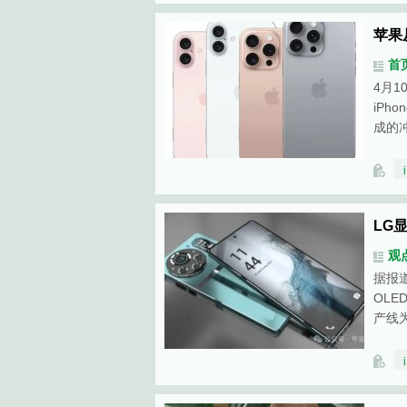
苹果
首
4月
iP
成的
LG显
观
据报道
OLE
产线为