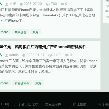
讯
文涛
2023-07-20
780
0
2
集团扩增印度iPhone产能，当地媒体才刚报导鸿海旗下工业富联
I) 将在印度南部卡纳塔卡邦省（Karnataka）斥资880亿卢比在当地
2
生产iPhone零…
iPhone
苹果机器
鸿海
50亿元！鸿海拟在江西赣州扩产iPhone精密机构件
讯
admin
2022-01-27
1492
0
hone代工方面，鸿海集团旗下的富士康可谓人尽皆知，随着iPhone
相关技术的迭代，鸿海集团也有必要对自身的业务做出调整，以满
果的新需求。就在1月26日，鸿海…
iPhone
精密机构件
鸿海
LED网
广东省工信化厅
优色显示网
康佳集团
环球液