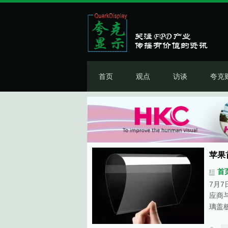
首页
观点
访谈
夸克
苹果
首
7月
应商
璃盖