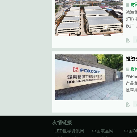
财
鸿海
(FI
设厂，
投资
财
在iP
产品
足苹
友情链接
LED世界资讯网
中国液晶网
中国O