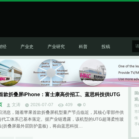
财经
产业史
产业研究
科普
投稿
国
首款折叠屏iPhone：富士康高价招工、蓝思科技供UTG
观
页
文涛
2026-07-07
409
0
投
市
7日消息，随着苹果首款折叠屏机型量产节点临近，其核心零部件供
传 
与代工体系已基本落定。据产业链透露，该机型的UTG超薄柔性玻
手
板(折叠屏最外层防护盖板)，将由蓝思科技…