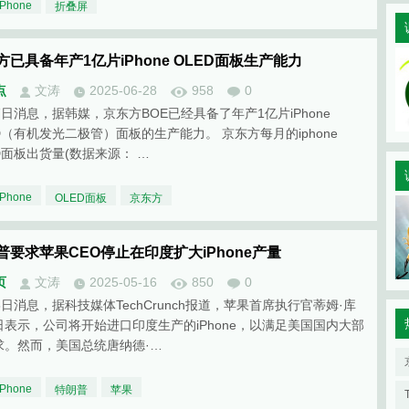
iPhone
折叠屏
方已具备年产1亿片iPhone OLED面板生产能力
点
文涛
2025-06-28
958
0
7日消息，据韩媒，京东方BOE已经具备了年产1亿片iPhone
D（有机发光二极管）面板的生产能力。 京东方每月的iphone
D面板出货量(数据来源： …
iPhone
OLED面板
京东方
普要求苹果CEO停止在印度扩大iPhone产量
页
文涛
2025-05-16
850
0
6日消息，据科技媒体TechCrunch报道，苹果首席执行官蒂姆·库
日表示，公司将开始进口印度生产的iPhone，以满足美国国内大部
求。然而，美国总统唐纳德·…
iPhone
特朗普
苹果