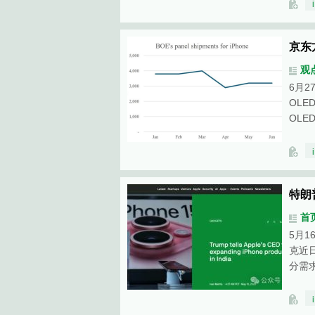
京东
观
6月2
OLE
OLE
特朗
首
5月1
克近
分需