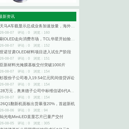
最新资讯
深天马A车载显示总成业务加速放量，海外已覆盖6家全球头部整车厂
026-08-07 评论：0 浏览：160
印刷OLED走向消费市场，TCL华星开始验证规模商业化
026-08-07 评论：0 浏览：152
世诺甘肃OLED材料项目进入试生产阶段
026-08-07 评论：0 浏览：151
臣新材料光掩膜基板交付突破1000片
026-08-07 评论：0 浏览：154
杉股份子公司卷入19.54亿元民间借贷诉讼
026-08-07 评论：0 浏览：154
4728万元，奥来德子公司中标维信诺6代AMOLED生产线升级项目
026-08-07 评论：0 浏览：154
026Q1翻新机面板出货暴涨20%，首超新机
026-08-06 评论：0 浏览：94
灿光电MiniLED直显芯片已量产交付
026-08-05 评论：0 浏览：305