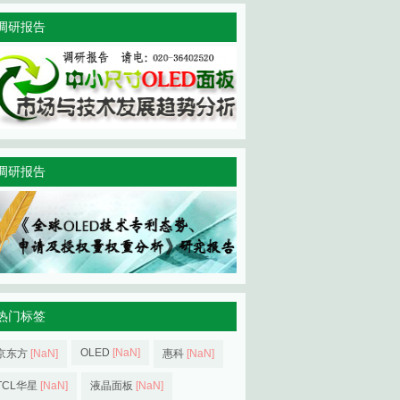
调研报告
调研报告
热门标签
OLED
[NaN]
京东方
[NaN]
惠科
[NaN]
TCL华星
[NaN]
液晶面板
[NaN]