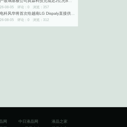
国产玻璃基板公司巽霖科技完成近2亿元B轮融资
026-08-05 评论：0 浏览：357
中电科风华将首次给越南LG Dispaly直接供应OLED设备
026-08-05 评论：0 浏览：312
晶网
中日液晶网
液晶之家