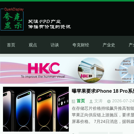
首页
观点
访谈
夸克财经
产业史
产
曝苹果要求iPhone 18 Pr
首页
文涛
2026-07-2
在存储芯片价格持续飙升推高智
苹果正向供应链上游施压，要求显示面
屏幕价格。 7月24日消息，据韩