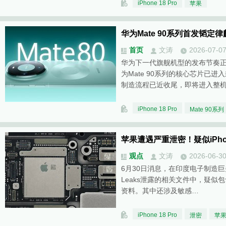
iPhone 18 Pro
苹果
华为Mate 90系列首发韬定律麒麟
首页
文涛
2026-07-0
华为下一代旗舰机型的发布节奏
为Mate 90系列的核心芯片已
制造流程已近收尾，即将进入整
iPhone 18 Pro
Mate 90系列
苹果遭遇严重泄密！疑似iPhon
观点
文涛
2026-06-3
6月30日消息，在印度电子制造巨
Leaks泄露的相关文件中，疑似包含苹
资料。其中还涉及敏感…
iPhone 18 Pro
泄密
苹