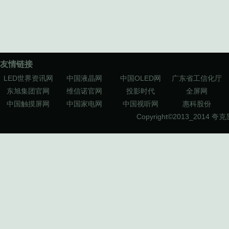
友情链接
LED世界资讯网
中国液晶网
中国OLED网
广东省工信化厅
东旭集团官网
维信诺官网
投影时代
全屏网
中国触摸屏网
中国家电网
中国视听网
惠科股份
Copyright©2013_2014
夸克显