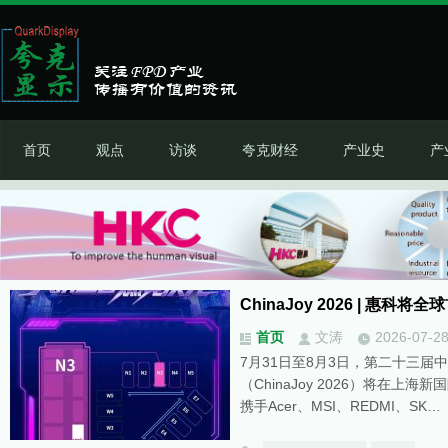
首页
观点
访谈
夸克财经
产业史
产
ChinaJoy 2026 | 惠科
首页
文涛
2026-07-2
7月31日至8月3日，第二十三届
（ChinaJoy 2026）将在上
携手Acer、MSI、REDMI、SK…