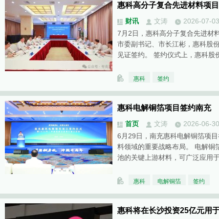
惠科高分子复合先进材料项目
财讯
文涛
2026-07-0
7月2日，惠科高分子复合先进材
市委副书记、市长江彬，惠科股
见证签约。 签约仪式上，惠科股
惠科
签约
惠科电解铜箔项目签约南充
首页
文涛
2026-06-3
6月29日，南充惠科电解铜箔项
料领域的重要战略布局。 电解铜
池的关键上游材料，可广泛应用
惠科
电解铜箔
签约
惠科将在长沙投资25亿元用于