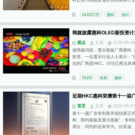
科正在与韩国及海外供应商商讨全
OLED工艺
惠科
设计
韩媒披露惠科OLED新投资计
观点
文涛
2026-05-0
据韩媒消息，显示面板厂商惠科（H
投资。一位显示行业人士表示：“
论的厂商是HKC。讨论已相当具
OLED
布局
惠科
近期HKC惠科荣膺第十一届
首页
文涛
2026-05-0
第十一届广东专利奖评选结果正式
构、阵列基板及显示面板”，专利斩
席位，同列的还有华为、比亚迪