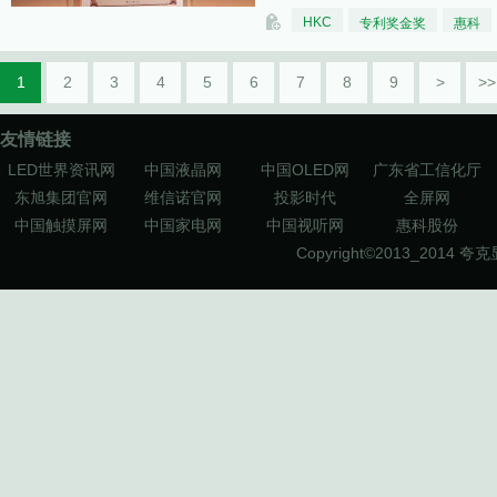
HKC
专利奖金奖
惠科
1
2
3
4
5
6
7
8
9
>
>>
友情链接
LED世界资讯网
中国液晶网
中国OLED网
广东省工信化厅
东旭集团官网
维信诺官网
投影时代
全屏网
中国触摸屏网
中国家电网
中国视听网
惠科股份
Copyright©2013_2014
夸克显