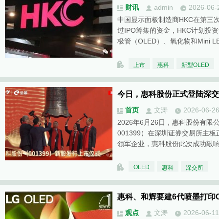
财讯
admin
2026-06-
中国显示面板制造商HKC在第三
过IPO筹集的资金，HKC计划
极管（OLED）、氧化物和Mini L
上市
惠科
新型OLED
今日，惠科股份正式登陆深交
首页
文涛
2026-06-2
2026年6月26日，惠科股份有
001399）在深圳证券交易所主
领军企业，惠科股份此次成功敲
OLED
惠科
深交所
惠科、和辉要建6代喷墨打印O
观点
文涛
2026-06-11