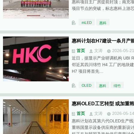
惠科项目主厂房提前封顶；南充
项目节点的突破，标志惠科上游
mLED
惠科
惠科计划在H7建设一条月产能
首页
文涛
2026-05-2
近日，据显示产业研调机构 UBI Re
邻近其四川绵竹 H4 工厂的地块建
H7 项目将首先…
OLED
惠科
绵竹
惠科OLED工艺转型 或加重
首页
文涛
2026-05-1
惠科计划在其第六代OLED生产
重韩国显示设备供应商的重新设计