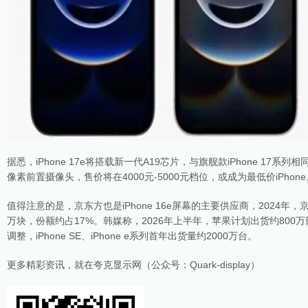
据悉，iPhone 17e将搭载新一代A19芯片，与旗舰款iPhone 17系
像素前置摄像头，售价将在4000元-5000元档位，或成为最低价iPhone
值得注意的是，京东方也是iPhone 16e屏幕的主要供应商，2024年，京东
万块，份额约占17%。韩媒称，2026年上半年，苹果计划出货约800万部i
调整，iPhone SE、iPhone e系列首年出货量约2000万台。
更多精彩资讯，就在夸克显示网（公众号：Quark-display）