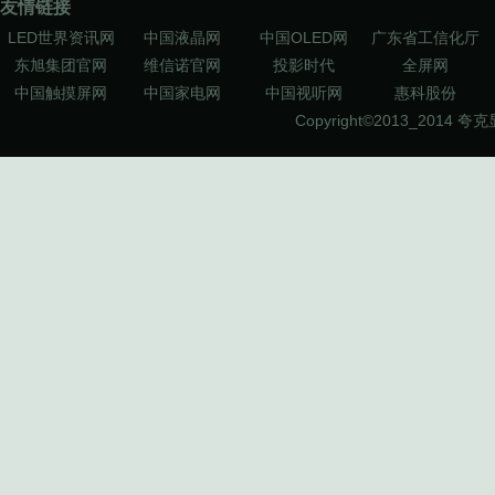
友情链接
LED世界资讯网
中国液晶网
中国OLED网
广东省工信化厅
东旭集团官网
维信诺官网
投影时代
全屏网
中国触摸屏网
中国家电网
中国视听网
惠科股份
Copyright©2013_2014
夸克显