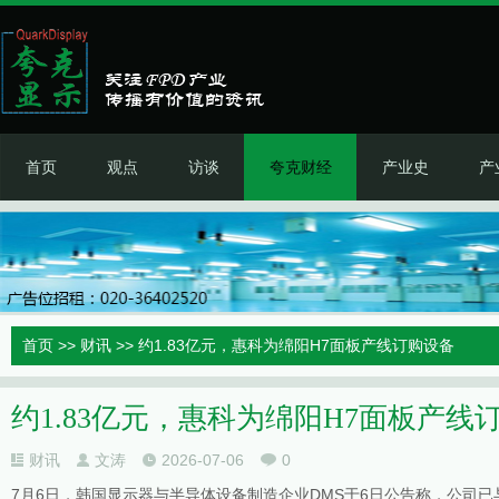
首页
观点
访谈
夸克财经
产业史
产
首页
>>
财讯
>> 约1.83亿元，惠科为绵阳H7面板产线订购设备
约1.83亿元，惠科为绵阳H7面板产线
财讯
文涛
2026-07-06
0
7月6日，韩国显示器与半导体设备制造企业DMS于6日公告称，公司已