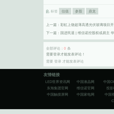
标签
估值
参股
鼎龙
上一篇：
彩虹上饶超薄高透光伏玻璃项目开
下一篇：
国进民退 | 维信诺控股权或易主
全部评论：
0
条
需要登录才能发表评论！
需要
登录
才能发表评论
友情链接
LED世界资讯网
中国液晶网
中国O
东旭集团官网
维信诺官网
投影
中国触摸屏网
中国家电网
中国
C