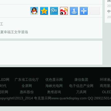
2
2
工
 华夏幸福王文学退场
LED网
广东省工信化厅
优色显示网
康佳集团
环球液
时代
全屏网
海峡光电网
电子信息产业网
商用显
视听网
惠科股份
奥维咨询
刀具网
OLE
opyright©2013_2014
夸克显示网www.quarkdisplay.com
QQ:28911501