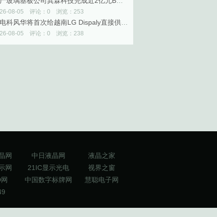
国产玻璃基板公司巽霖科技完成近2亿元B轮融资
026-08-05 评论：0 浏览：253
中电科风华将首次给越南LG Dispaly直接供应OLED设备
026-08-05 评论：0 浏览：238
晶网
中日液晶网
液晶之家
示网
21IC显示光电
视界之窗
D网
中国数字标牌网
慧聪电子网
49