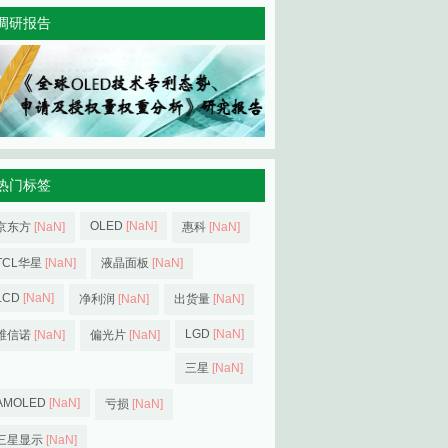
调研报告
热门标签
OLED
[NaN]
京东方
[NaN]
惠科
[NaN]
TCL华星
[NaN]
液晶面板
[NaN]
LCD
[NaN]
净利润
[NaN]
出货量
[NaN]
LGD
[NaN]
维信诺
[NaN]
偏光片
[NaN]
三星
[NaN]
AMOLED
[NaN]
亏损
[NaN]
三星显示
[NaN]