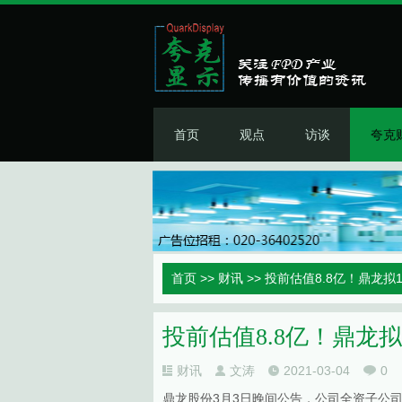
首页
观点
访谈
夸克
首页
>>
财讯
>> 投前估值8.8亿！鼎龙拟
投前估值8.8亿！鼎龙拟
财讯
文涛
2021-03-04
0
鼎龙股份3月3日晚间公告，公司全资子公