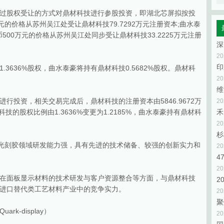
过股权受让的方式对鼎材科技进行参股投资，即湖北芯屏拟按投
万元的价格从苏州吴江处受让鼎材科技79.7292万元注册资本;曲水泰
500万元的价格从苏州吴江处同步受让鼎材科技33.2225万元注册
2
3636%股权，曲水泰豪将持有鼎材科技0.5682%股权。鼎材科
2
维
行投资，相关交易完成后，鼎材科技的注册资本由5846.9672万
2
科技的股权比例由1.3636%变更为1.2185%，曲水泰豪持有鼎材科
禾
2
杉
用光刻胶领域研发能力强，具有先进的技术储备、较强的创新实力和
2
2
在面板显示材料的技术研发与客户资源整合等方面，与鼎材科技
2
进口替代类工艺材料产业中的竞争实力。
2
聚
k-display）
2