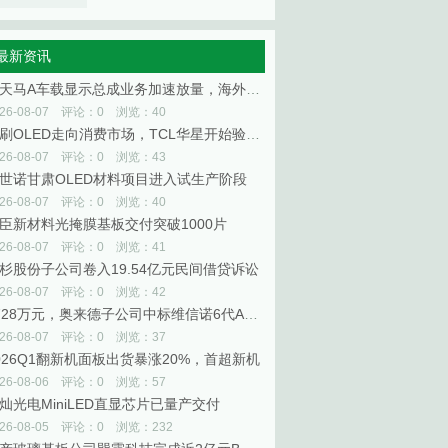
最新资讯
深天马A车载显示总成业务加速放量，海外已覆盖6家全球头部整车厂
026-08-07 评论：0 浏览：40
印刷OLED走向消费市场，TCL华星开始验证规模商业化
026-08-07 评论：0 浏览：43
世诺甘肃OLED材料项目进入试生产阶段
026-08-07 评论：0 浏览：40
臣新材料光掩膜基板交付突破1000片
026-08-07 评论：0 浏览：41
杉股份子公司卷入19.54亿元民间借贷诉讼
026-08-07 评论：0 浏览：42
4728万元，奥来德子公司中标维信诺6代AMOLED生产线升级项目
026-08-07 评论：0 浏览：37
026Q1翻新机面板出货暴涨20%，首超新机
026-08-06 评论：0 浏览：57
灿光电MiniLED直显芯片已量产交付
026-08-05 评论：0 浏览：232