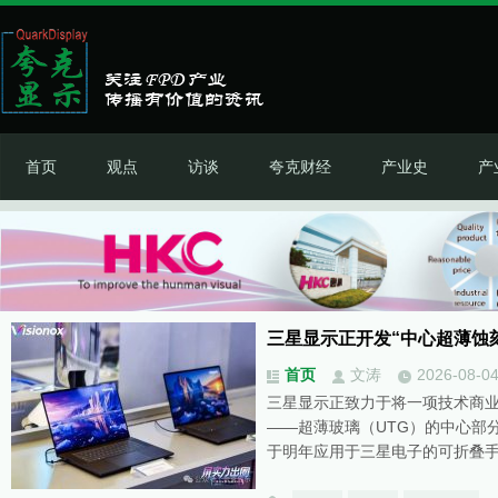
首页
观点
访谈
夸克财经
产业史
产
三星显示正开发“中心超薄蚀刻
首页
文涛
2026-08-0
三星显示正致力于将一项技术商
——超薄玻璃（UTG）的中心部
于明年应用于三星电子的可折叠手