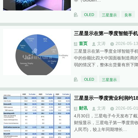
率（Golden…
OLED
三星显示
良率
三星显示在第一季度智能手机
首页
文涛
2026-05-1
三星显示在第一季度全球智能手机
中的份额比四大中国面板制造商
弱的情况下，整体出货量有所下降
OLED
三星显示
三星显示一季度营业利润约18
财讯
文涛
2026-05-0
4月30日，三星电子今天发布了截
财报显示，三星电子第一季度营收为13
人民币)，较上年同期增长…