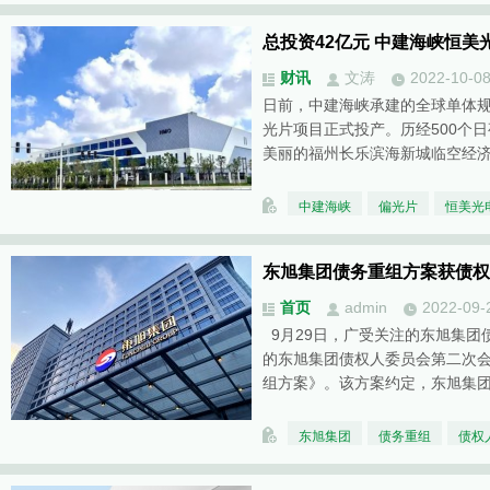
总投资42亿元 中建海峡恒
财讯
文涛
2022-10-0
日前，中建海峡承建的全球单体
光片项目正式投产。历经500个
美丽的福州长乐滨海新城临空经
中建海峡
偏光片
恒美光
东旭集团债务重组方案获债权
首页
admin
2022-09-
9月29日，广受关注的东旭集团
的东旭集团债权人委员会第二次
组方案》。该方案约定，东旭集
东旭集团
债务重组
债权