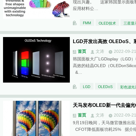
现出兴趣。 这家韩国显示面板
应用材料公…
FMM
OLED技术
三星显
LGD开发出高效 OLEDoS
首页
文涛
2022-09-2
韩国面板大厂LGDisplay（L
高效的硅晶OLED（OLEDonSil
&…
LGD
OLEDoS
彩色滤光
天马发布OLED新一代去偏光
首页
文涛
2022-09-2
9月19日晚间，天马微官微推出应
CFOT降低面板功耗25% 据介绍，