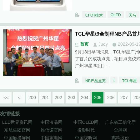
OLED
CFOT技术
天马
TCL华星t9全制程NB产品
首页
Judy
2022-09-1
9月18日早间消息，TCL华星广州
了首片的成功点亮，项目点亮仪式于
广州华星t9项目…
t
NB产品点亮
TCL华星
<<
<
200
201
202
203
204
205
206
207
20
友情链接
LED世界资讯网
中国液晶网
中国OLED网
广东省工信化厅
东旭集团官网
维信诺官网
投影时代
全屏网
中国触摸屏网
中国家电网
中国视听网
惠科股份