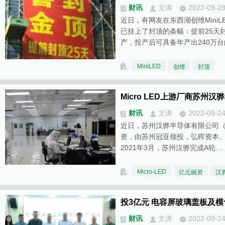
财讯
文涛
2022-09-2
近日，有网友在东西湖创维Mini
已挂上了封顶的条幅：提前25天封
产，投产后可具备年产出240万
MiniLED
创维
封顶
Micro LED上游厂商苏州
财讯
文涛
2022-09-2
近日，苏州汉骅半导体有限公司（
资，由苏州冠亚领投，弘晖资本
2021年3月，苏州汉骅完成A轮…
Micro-LED
亿元融资
汉
投3亿元 电容屏玻璃盖板及
财讯
文涛
2022-09-2