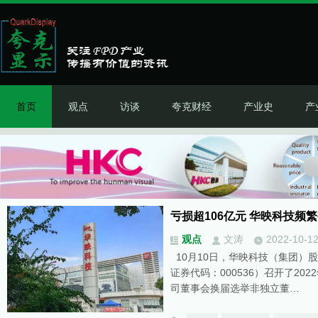
首页
观点
访谈
夸克财经
产业史
产
亏损超106亿元 华映科技频
观点
文涛
2022-10-1
10月10日，华映科技（集团）
证券代码：000536）召开了2
司董事会换届选举非独立董…