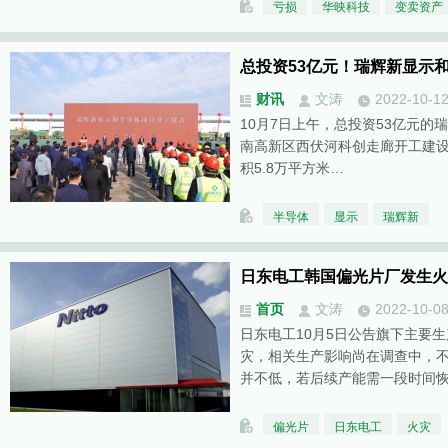
亏损
华映科技
变卖资产
总投资53亿元！瑞辉新显示
财讯
文涛
2022-10-1
10月7日上午，总投资53亿元
南高新区西伏河科创走廊开工建
积5.8万平方米…
半导体
显示
瑞辉新
日东电工韩国偏光片厂发生火
首页
文涛
2022-10-0
日东电工10月5日公告旗下主要
灾，相关生产影响尚在调查中，
并不低，若后续产能需一段时间
偏光片
日东电工
火灾