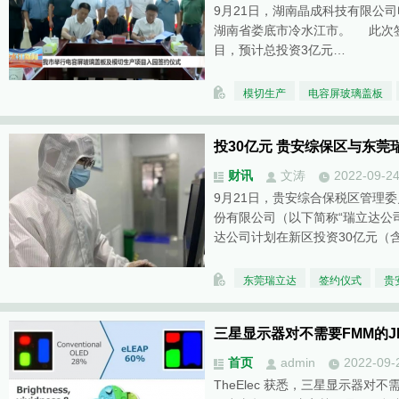
9月21日，湖南晶成科技有限公
湖南省娄底市冷水江市。 此次
目，预计总投资3亿元…
模切生产
电容屏玻璃盖板
投30亿元 贵安综保区与东
财讯
文涛
2022-09-2
9月21日，贵安综合保税区管理
份有限公司（以下简称“瑞立达公
达公司计划在新区投资30亿元（
东莞瑞立达
签约仪式
贵
三星显示器对不需要FMM的JD
首页
admin
2022-09-
TheElec 获悉，三星显示器对