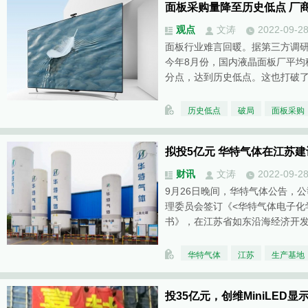
面板采购量降至历史低点 厂商
观点
文涛
2022-09-2
面板行业难言回暖。据第三方调
今年8月份，国内液晶面板厂平均稼动
分点，达到历史低点。这也打破
历史低点
破局
面板采购
拟投5亿元 华特气体在江苏
财讯
文涛
2022-09-2
9月26日晚间，华特气体公告，
理委员会签订《<华特气体电子化
书》，在江苏省如东沿海经济开
华特气体
江苏
生产基地
投35亿元，创维MiniLED