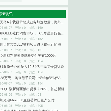
最新资讯
深天马A车载显示总成业务加速放量，海外已覆盖6家全球头部整车厂
026-08-07 评论：0 浏览：160
印刷OLED走向消费市场，TCL华星开始验证规模商业化
026-08-07 评论：0 浏览：152
世诺甘肃OLED材料项目进入试生产阶段
026-08-07 评论：0 浏览：151
臣新材料光掩膜基板交付突破1000片
026-08-07 评论：0 浏览：154
杉股份子公司卷入19.54亿元民间借贷诉讼
026-08-07 评论：0 浏览：154
4728万元，奥来德子公司中标维信诺6代AMOLED生产线升级项目
026-08-07 评论：0 浏览：154
026Q1翻新机面板出货暴涨20%，首超新机
026-08-06 评论：0 浏览：94
灿光电MiniLED直显芯片已量产交付
026-08-05 评论：0 浏览：305