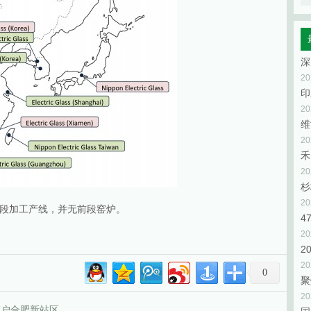
2
2
维
2
禾
2
杉
2
段加工产线，并无前段窑炉。
2
2
2
0
聚
2
落户合肥新站区