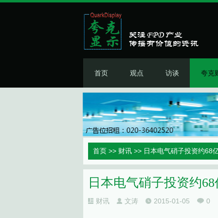
首页
观点
访谈
夸克
首页
>>
财讯
>> 日本电气硝子投资约6
日本电气硝子投资约6
财讯
文涛
2015-01-05
0