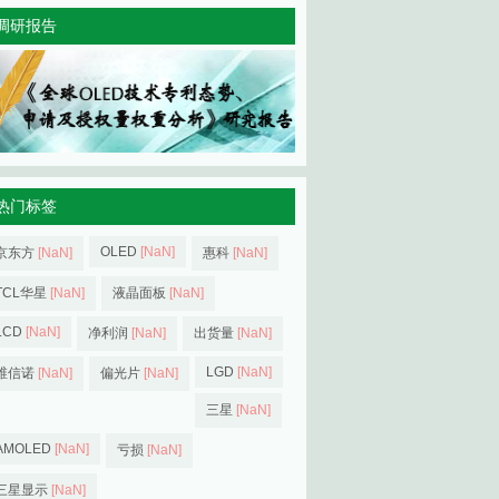
调研报告
热门标签
OLED
[NaN]
京东方
[NaN]
惠科
[NaN]
TCL华星
[NaN]
液晶面板
[NaN]
LCD
[NaN]
净利润
[NaN]
出货量
[NaN]
LGD
[NaN]
维信诺
[NaN]
偏光片
[NaN]
三星
[NaN]
AMOLED
[NaN]
亏损
[NaN]
三星显示
[NaN]