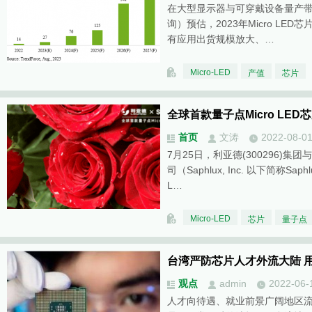
在大型显示器与可穿戴设备量产带动下
询）预估，2023年Micro LE
有应用出货规模放大、…
Micro-LED
产值
芯片
全球首款量子点Micro LE
首页
文涛
2022-08-0
7月25日，利亚德(300296)
司（Saphlux, Inc. 以下简称Sap
L…
Micro-LED
芯片
量子点
台湾严防芯片人才外流大陆 
观点
admin
2022-06-
人才向待遇、就业前景广阔地区