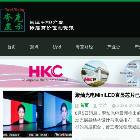
首页
观点
访谈
夸克财经
产业史
产
聚灿光电MiniLED直显芯片
首页
文涛
2026-08-0
8月5日消息，聚灿光电最新推出的大
发光层微结构设计与电极排布，
型的高度拟合，使三者光强衰减