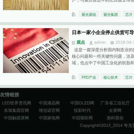
户，与重庆推进中的亿台级全球
紫光展锐
紫光集团
芯片
日本一家小企业停止供货可导
观点
admin
2018-04-
这是一篇深度分析国内制造业的
核心问题和一些关键性问题，涉
域，也点中了中国工业化的软肋
FPD产业
核心技术
芯片
友情链接
LED世界资讯网
中国液晶网
中国OLED网
广东省工信化厅
东旭集团官网
维信诺官网
投影时代
全屏网
中国触摸屏网
中国家电网
中国视听网
惠科股份
Copyright©2013_2014
夸克显