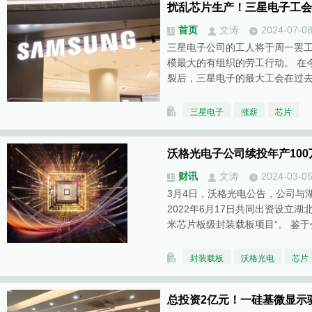
扰乱芯片生产！三星电子工会
首页
文涛
2024-07-0
三星电子公司的工人将于周一罢
模最大的有组织的劳工行动。 在
裂后，三星电子的最大工会在过
三星电子
涨薪
芯片
沃格光电子公司续投年产10
财讯
文涛
2024-03-0
3月4日，沃格光电公告，公司与
2022年6月17日共同出资设立湖
米芯片板级封装载板项目”。 鉴于
封装载板
沃格光电
芯片
总投资2亿元！一硅基微显示