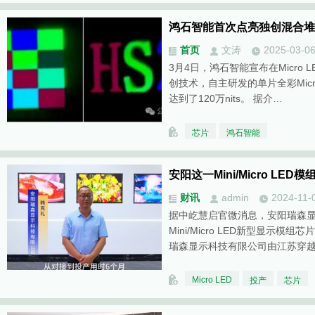
鸿石智能首次点亮独创混合堆叠全
首页
文涛
2025-03-0
3月4日，鸿石智能宣布在Micro
创技术，自主研发的单片全彩Mic
达到了120万nits。 据介…
芯片
鸿石智能
安阳这一Mini/Micro LE
财讯
admin
2024-11-
据中屹慧启官微消息，安阳瑞森
Mini/Micro LED新型显示
瑞森显示科技有限公司由江苏穿
Micro LED
投产
芯片