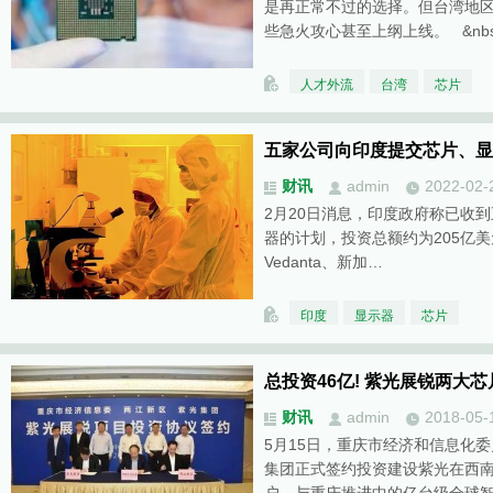
是再正常不过的选择。但台湾地
些急火攻心甚至上纲上线。 &nb
人才外流
台湾
芯片
五家公司向印度提交芯片、显
财讯
admin
2022-02-
2月20日消息，印度政府称已收
器的计划，投资总额约为205亿
Vedanta、新加…
印度
显示器
芯片
总投资46亿! 紫光展锐两大
财讯
admin
2018-05-
5月15日，重庆市经济和信息化
集团正式签约投资建设紫光在西