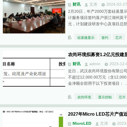
财讯
文涛
2024-02-2
2月20日，年产2000万套硅基显示
计服务项目签约落户浙江湖州莫干
元，计划建设研发中心及项目总
硅基微显示
签约
芯片
农尚环境拟募资1.2亿元投
财讯
admin
2023-12-
近日，武汉农尚环境股份有限公
不超过12,000.00万元（含12,
金净额全部用于以下投资项目： 
农尚环境
显示控制
芯片
2027年Micro LED芯片产
MicroLED
文涛
2023