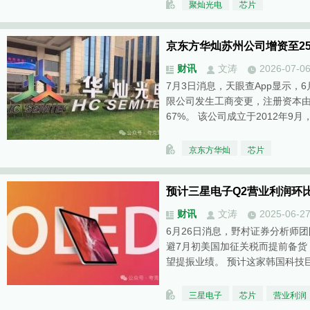
聚灿光电
芯片
京东方华灿苏州公司增资至2
财讯
文涛
2026-07-0
7月3日消息，天眼查App显示，
限公司发生工商变更，注册资本由
67%。 该公司成立于2012年9月
京东方华灿
芯片
预计三星电子Q2营业利润环
财讯
文涛
2025-06-2
6月26日消息，野村证券分析师
避7月初美国加征关税而提前备货
望提振业绩。 预计这家韩国科技
三星电子
芯片
营业利润