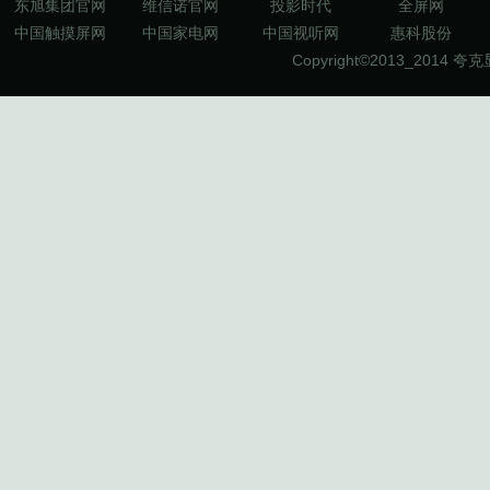
东旭集团官网
维信诺官网
投影时代
全屏网
中国触摸屏网
中国家电网
中国视听网
惠科股份
Copyright©2013_2014
夸克显