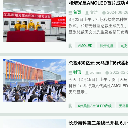
和熠光显AMOLED首片成功
首页
文涛
2024-08-2
8月23日上午，江苏和熠光显科技
仪式。和熠光显副总裁王成先生
显副总裁田文龙先生及各部门负
AMOLED
和熠光显
点亮
总投480亿元 天马厦门6代柔
财讯
admin
2022-02-
今天（2月15日）上午，厦门天马
科技 “）举行第六代柔性AMOL
天马显示…
6代柔性AMOLED产线
天马
长沙惠科第二条线已开机 6月