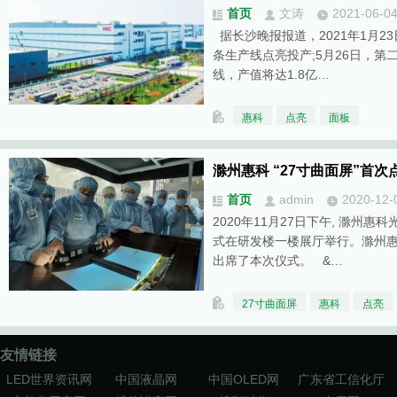
首页
文涛
2021-06-0
据长沙晚报报道，2021年1月2
条生产线点亮投产;5月26日，第
线，产值将达1.8亿…
惠科
点亮
面板
滁州惠科 “27寸曲面屏”首次
首页
admin
2020-12-
2020年11月27日下午, 滁州惠
式在研发楼一楼展厅举行。滁州
出席了本次仪式。 &…
27寸曲面屏
惠科
点亮
友情链接
LED世界资讯网
中国液晶网
中国OLED网
广东省工信化厅