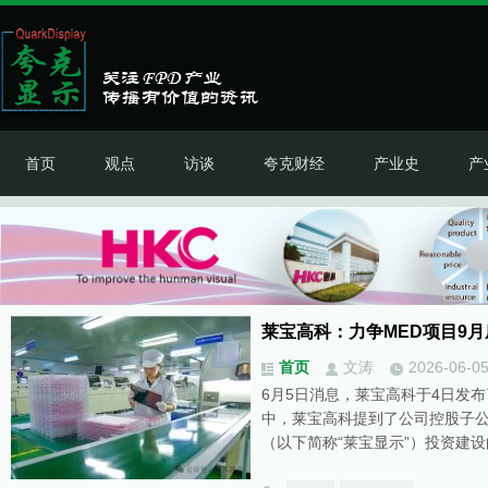
首页
观点
访谈
夸克财经
产业史
产
莱宝高科：力争MED项目9
首页
文涛
2026-06-0
6月5日消息，莱宝高科于4日发
中，莱宝高科提到了公司控股子
（以下简称“莱宝显示”）投资建