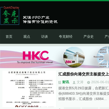
首页
观点
访谈
夸克财经
产业史
产
汇成股份向港交所主板提交上
财讯
文涛
2026-06-0
据港交所5月29日披露，合肥新
份(688403.SH))向港交所
招股书显示，汇成股份（6884…