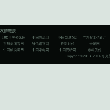
友情链接
LED世界资讯网
中国液晶网
中国OLED网
广东省工信化厅
东旭集团官网
维信诺官网
投影时代
全屏网
中国触摸屏网
中国家电网
中国视听网
惠科股份
Copyright©2013_2014
夸克显