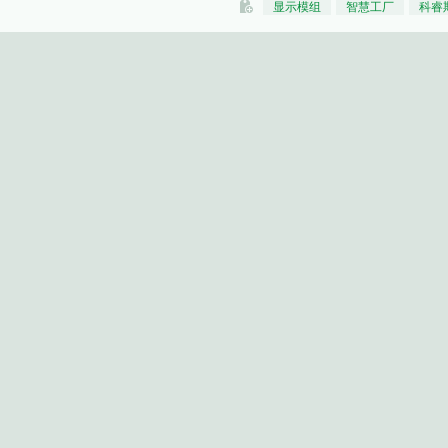
显示模组
智慧工厂
科睿