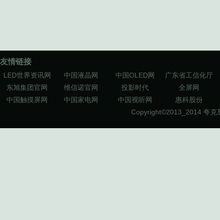
友情链接
LED世界资讯网
中国液晶网
中国OLED网
广东省工信化厅
东旭集团官网
维信诺官网
投影时代
全屏网
中国触摸屏网
中国家电网
中国视听网
惠科股份
Copyright©2013_2014
夸克显