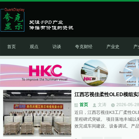
首页
观点
访谈
夸克财经
产业史
产
江西芯视佳柔性OLED模组
首页
文涛
2026-05-2
近日，江西芯视佳K3工厂柔性O
里程碑式突破。 项目落地丰城以
效完成车间建设、设备调试、产