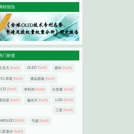
调研报告
热门标签
OLED
[NaN]
京东方
[NaN]
惠科
[NaN]
TCL华星
[NaN]
液晶面板
[NaN]
LCD
[NaN]
净利润
[NaN]
出货量
[NaN]
LGD
[NaN]
维信诺
[NaN]
偏光片
[NaN]
三星
[NaN]
AMOLED
[NaN]
亏损
[NaN]
三星显示
[NaN]