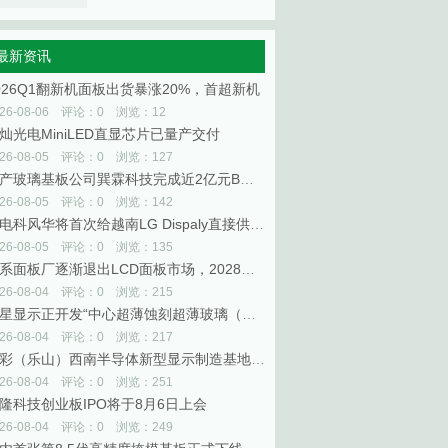
最新资讯
026Q1翻新机面板出货暴涨20%，首超新机
026-08-06 评论：0 浏览：12
灿光电MiniLED直显芯片已量产交付
026-08-05 评论：0 浏览：127
国产玻璃基板公司巽霖科技完成近2亿元B轮融资
026-08-05 评论：0 浏览：142
中电科风华将首次给越南LG Dispaly直接供应OLED设备
026-08-05 评论：0 浏览：135
台系面板厂逐渐退出LCD面板市场，2028年将重塑全球面板供需版图
026-08-04 评论：0 浏览：215
三星显示正开发“中心超薄蚀刻超薄玻璃（CTG）”技术
026-08-04 评论：0 浏览：217
大彩（乐山）西南半导体新型显示制造基地一期项目投产
026-08-04 评论：0 浏览：251
隆科技创业板IPO将于8月6日上会
026-08-04 评论：0 浏览：249