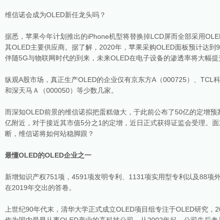
维信诺会成为OLED新任龙头吗？
据悉，苹果今年计划推出的iPhone机型将替换掉LCD屏而全部采用OL
其OLED主要供应商。据了解，2020年，苹果采购OLED面板预计达到
伴随5G与物联网时代的到来，未来OLED在电子设备的渗透率将大幅
纵观A股市场，真正生产OLED的企业仅有京东方A（000725）、TCL科技
和深天马Ａ（000050）等少数几家。
而深知OLED前景的维信诺拟把蛋糕做大，于此前公布了50亿的定增预
亿附近，对于接近其市值5分之1的定增，近日正式获得证监会受理。
断，维信诺将如何站稳脚跟？
最懂OLED的OLED企业之一
新增知识产权751项，4591项发明专利、1131项实用型专利以及8
在2019年交出的答卷。
上世纪90年代末，清华大学正式成立OLED项目组专注于OLED研究，