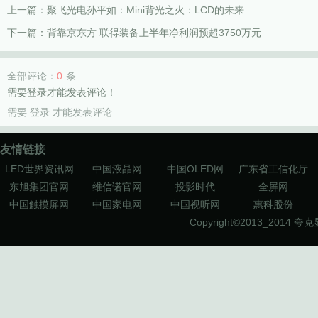
上一篇：
聚飞光电孙平如：Mini背光之火：LCD的未来
下一篇：
背靠京东方 联得装备上半年净利润预超3750万元
全部评论：
0
条
需要登录才能发表评论！
需要
登录
才能发表评论
友情链接
LED世界资讯网
中国液晶网
中国OLED网
广东省工信化厅
东旭集团官网
维信诺官网
投影时代
全屏网
中国触摸屏网
中国家电网
中国视听网
惠科股份
Copyright©2013_2014
夸克显