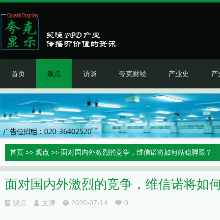
首页
观点
访谈
夸克财经
产业史
产
首页
>>
观点
>> 面对国内外激烈的竞争，维信诺将如何站稳脚跟？
面对国内外激烈的竞争，维信诺将如
观点
文涛
2020-07-14
0