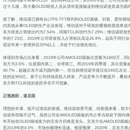
作为国内最早从事OLED产业的高科技公司，从2002年起，公司先后参
过十几项，而大量OLED研发人员从清华直接输送到维信诺使其成为国内
据了解，维信诺已拥有从LTPS-TFT阵列到OLED蒸镀、封装、柔性
内其他从事OLED的生产企业发现，维信诺对于研发的重视程度或将成为
东方研发占营收比约为7.54%，同期TCL科技约为7.29%；维信诺研发投入
年的7.23亿，2019年公司研发投入占营收比高达26.8%，远高于同
诺近年来一直维持在20%以上，亦处于行业领先地位。
体现到市场占比来看，2019年公司AMOLED面板出货量为1600万，同
东方为3.5%，位居国内第二，全球第三。而2019年四季度，其出货量
40.7%，超越京东方成为国内第一。但当前维信诺市值仅在240亿左右，
技的近950亿。基于公司持续高投入研发，产品竞争力不断提升，叠加
东方和TCL科技的差距并非不可想象。
正视差距，道且阻
理想的丰满，抵不过现实的骨感。维信诺前景可观，但客观来看，前方
信诺有些喘不过气，虽然公司在AMOLED面板的市占率当前处于国内领先
年开始在OLED领域发力的京东方仍将是龙头。京东方在AMOLED面板的
至2019年的4.0%，市场份额增长迅速。根据预测，2020年，京东方