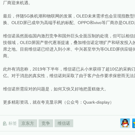
厂商迎来机遇。
最后，伴随5G换机潮和物联网的发展，OLED未来需求也会呈现指数型增
换、OLED屏已成华为高端手机的标配、OPPO和vivo等厂商亦是OLE
维信诺虽然面临国内激烈竞争和国外巨头全面压制的处境，但可以相信
技领域，OLED屏国产替代逐渐提速，叠加维信诺定增扩产和研发投入
席之地。目前维信诺已经进入到小米、中兴甚至华为等OLED屏供应链
商。
此外有消息称，2019年下半年，维信诺已从小米获得了超10亿的采购
亿。对于消息的真实性，维信诺则采取了由于客户合作要求保密而无法
维信诺所需应对的问题是，如何又快又好地把蛋糕做大。
更多精彩资讯，就在夸克显示网（公众号：Quark-display）
标签
京东方
竞争
维信诺