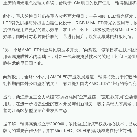
重庆翰博光电总经理向辉说，借助于LCM项目的投产使用，翰博集团
此外，重庆翰博目前仍在重点攻坚两大项目：一是MINI-LED背光研发，
LED背光拼接与异型曲面最佳化设计、RGB Mini-LED背光的应用等，以
提供终端用户更好的显示效果；在生产工艺上，积极改造现有Mini-L
效率；同时针对芯片保护胶的工艺进行提升，以实现最薄的灯板制造。
“另一个是AMOLED用金属掩膜技术开发。”向辉说，该项目将在技术团队
用金属掩膜技术的基础上，对新一代金属掩膜技术的关键工艺和上游供
膜技术的早日国产化。
向辉谈到，全球中小尺寸AMOLED产业发展迅速，翰博将致力于打破A
链长期由国外公司垄断的局面，有力提升国内AMOLED产业链的综合
当前，两江新区正全力构建“芯屏器核网”全产业链、“云联数算用”全
用后，在进一步增强企业的技术开发与创新能力，吸引高端人才集聚，
善两江新区新型显示产业发展生态。
据了解，翰博高新成立于2009年，依托自主知识产权及核心技术，已
牌商的重要合作伙伴，并在Mini-LED、OLED配套领域走在行业前列。