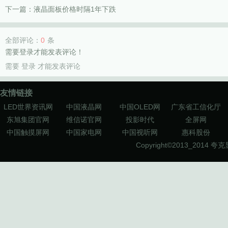
下一篇：
液晶面板价格时隔1年下跌
全部评论：
0
条
需要登录才能发表评论！
需要
登录
才能发表评论
友情链接
LED世界资讯网
中国液晶网
中国OLED网
广东省工信化厅
东旭集团官网
维信诺官网
投影时代
全屏网
中国触摸屏网
中国家电网
中国视听网
惠科股份
Copyright©2013_2014
夸克显