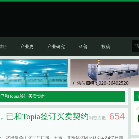
财经
产业史
产业研究
科普
投稿
已和Topia签订买卖契约
654
已和Topia签订买卖契约
浏览次数
产化，将出售龟山北工厂厂房、土地，并预估将因此认列4.84亿日圆