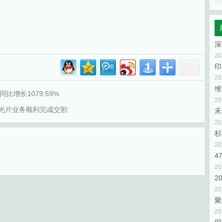
2
2
维
比增长1079.59%
2
偏光片业务顺利完成交割
禾
2
杉
2
2
2
2
聚
2