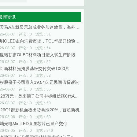
最新资讯
深天马A车载显示总成业务加速放量，海外已覆盖6家全球头部整车厂
026-08-07 评论：0 浏览：51
印刷OLED走向消费市场，TCL华星开始验证规模商业化
026-08-07 评论：0 浏览：54
世诺甘肃OLED材料项目进入试生产阶段
026-08-07 评论：0 浏览：52
臣新材料光掩膜基板交付突破1000片
026-08-07 评论：0 浏览：53
杉股份子公司卷入19.54亿元民间借贷诉讼
026-08-07 评论：0 浏览：55
4728万元，奥来德子公司中标维信诺6代AMOLED生产线升级项目
026-08-07 评论：0 浏览：50
026Q1翻新机面板出货暴涨20%，首超新机
026-08-06 评论：0 浏览：60
灿光电MiniLED直显芯片已量产交付
026-08-05 评论：0 浏览：246