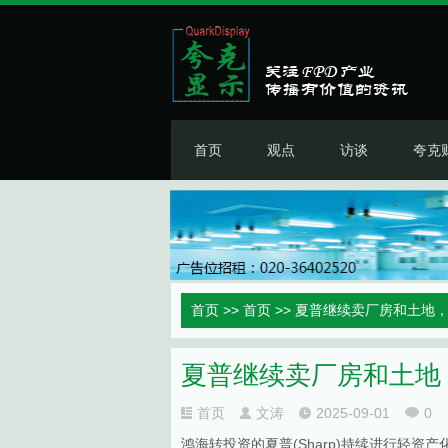
首页
观点
访谈
夸克
首页
>>
首页
>> 夏普继续卖厂房和土地，
夏普继续卖厂房和土地，
首页
文涛
2025-09-01
0
鸿海转投资的夏普(Sharp)持续进行轻资