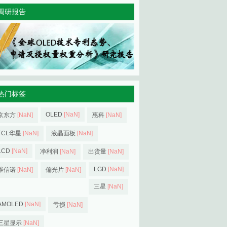
调研报告
热门标签
OLED
[NaN]
京东方
[NaN]
惠科
[NaN]
TCL华星
[NaN]
液晶面板
[NaN]
LCD
[NaN]
净利润
[NaN]
出货量
[NaN]
LGD
[NaN]
维信诺
[NaN]
偏光片
[NaN]
三星
[NaN]
AMOLED
[NaN]
亏损
[NaN]
三星显示
[NaN]