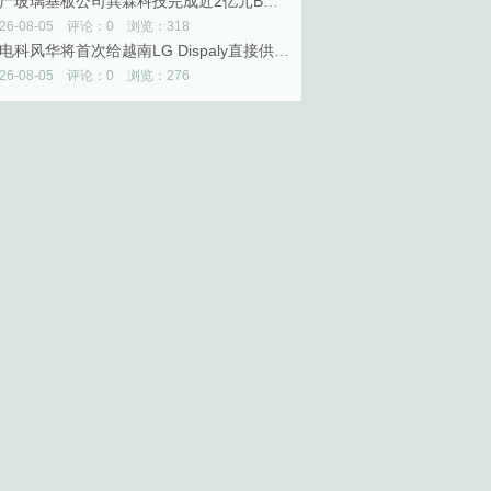
国产玻璃基板公司巽霖科技完成近2亿元B轮融资
026-08-05 评论：0 浏览：318
中电科风华将首次给越南LG Dispaly直接供应OLED设备
026-08-05 评论：0 浏览：276