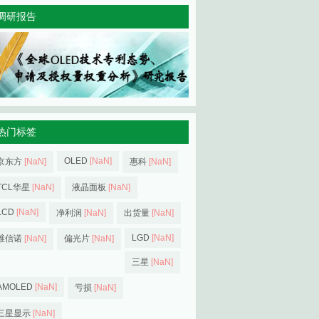
调研报告
热门标签
OLED
[NaN]
京东方
[NaN]
惠科
[NaN]
TCL华星
[NaN]
液晶面板
[NaN]
LCD
[NaN]
净利润
[NaN]
出货量
[NaN]
LGD
[NaN]
维信诺
[NaN]
偏光片
[NaN]
三星
[NaN]
AMOLED
[NaN]
亏损
[NaN]
三星显示
[NaN]