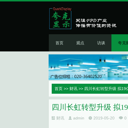
首页
观点
访谈
夸克
首页
>>
财讯
>> 四川长虹转型升级 拟1
四川长虹转型升级 拟1
财讯
admin
2019-05-20
0