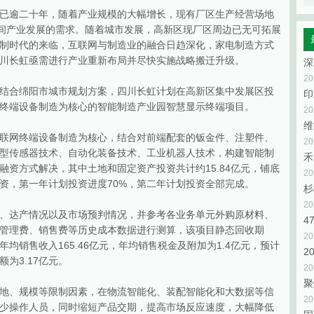
已逾二十年，随着产业规模的大幅增长，现有厂区生产经营场地
期间产业发展的需求。随着城市发展，高新区现厂区周边已无可拓展
制时代的来临，互联网与制造业的融合日趋深化，家电制造方式
川长虹亟需进行产业重新布局并尽快实施战略搬迁升级。
2
结合绵阳市城市规划方案，四川长虹计划在高新区集中发展区投
终端设备制造为核心的智能制造产业园智慧显示终端项目。
2
维
联网终端设备制造为核心，结合对前端配套的钣金件、注塑件、
2
型传感器技术、自动化装备技术、工业机器人技术，构建智能制
禾
资方式解决，其中土地和固定资产投资共计约15.84亿元，铺底
2
投资，第一年计划投资进度70%，第二年计划投资全部完成。
杉
2
、达产情况以及市场预判情况，并参考各业务单元外购原材料、
管理费、销售费等历史成本数据进行测算，该项目静态回收期
2
年均销售收入165.46亿元，年均销售税金及附加为1.4亿元，预计
2
为3.17亿元。
2
聚
地、规模等限制因素，在物流智能化、装配智能化和大数据等信
2
少操作人员，同时缩短产品交期，提高市场反应速度，大幅降低